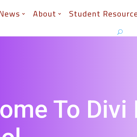
News
About
Student Resourc
ome To Divi 