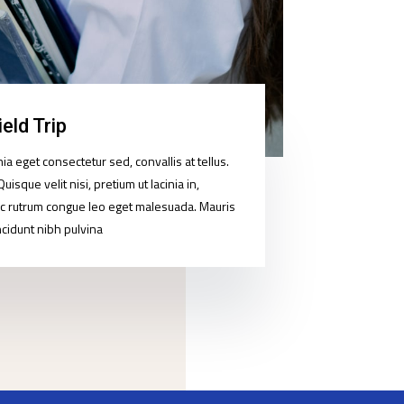
ield Trip
ia eget consectetur sed, convallis at tellus.
uisque velit nisi, pretium ut lacinia in,
 rutrum congue leo eget malesuada. Mauris
incidunt nibh pulvina