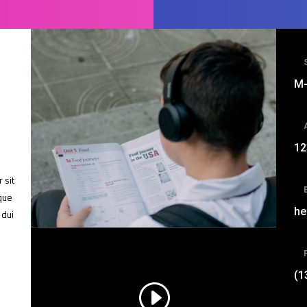
M-
.
12
 sit
sque
he
 dui
(1