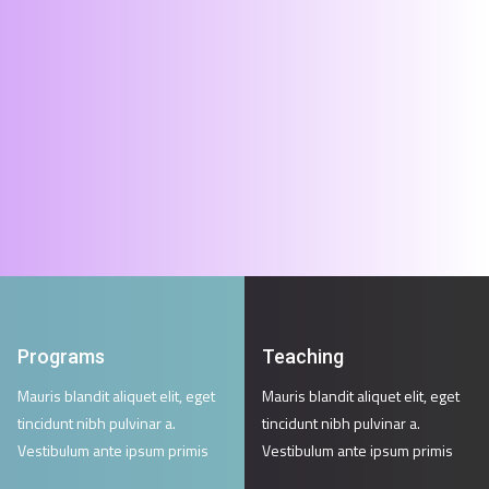
Programs
Teaching
Mauris blandit aliquet elit, eget
Mauris blandit aliquet elit, eget
tincidunt nibh pulvinar a.
tincidunt nibh pulvinar a.
Vestibulum ante ipsum primis
Vestibulum ante ipsum primis