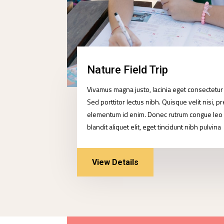
Nature Field Trip
Vivamus magna justo, lacinia eget consectetur s
Sed porttitor lectus nibh. Quisque velit nisi, pre
elementum id enim. Donec rutrum congue leo
blandit aliquet elit, eget tincidunt nibh pulvina
View Details