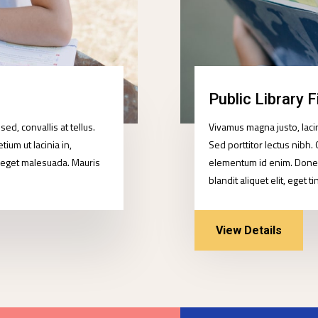
Public Library F
ed, convallis at tellus.
Vivamus magna justo, lacin
tium ut lacinia in,
Sed porttitor lectus nibh. Q
 eget malesuada. Mauris
elementum id enim. Donec
blandit aliquet elit, eget t
View Details