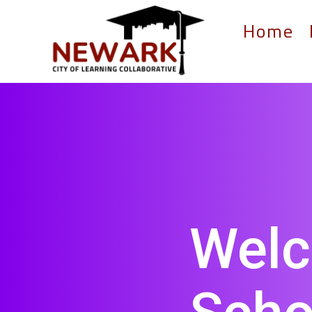
Home
Welc