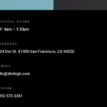
SCHOOL HOURS
F: 8am – 3:30pm
ADDRESS
34 Divi St. #1000 San Francisco, CA 94220.
EMAIL
llo@divihigh.com
PHONE
35)-573-2361